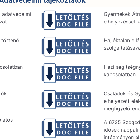
 Adatvédelmi tájékoztatók
 adatvédelmi
Gyermekek Átm
zat
elhelyezéssel 
 történő
Hajléktalan ell
szolgáltatásáv
pcsolatban
Házi segítségny
kapcsolatban
zők
Családok és G
elhelyezett el
megfigyelőrend
latos
A 6725 Szeged,
idősek nappali 
intézményen el