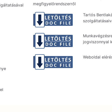
megfigyelőrendszerről
lgáltatásával
Tartós Bentlak
szolgáltatásai
Munkavégzésre
jogviszonnyal 
Weboldal eléré
nye
el