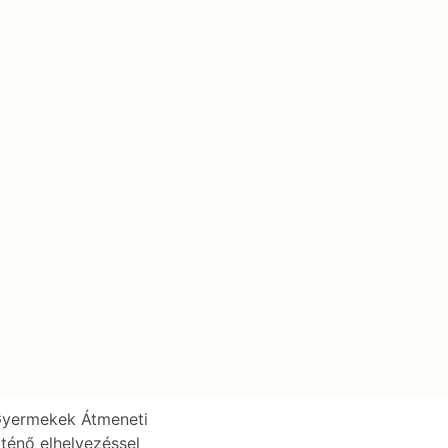
Gyermekek Átmeneti
ténő elhelyezéssel