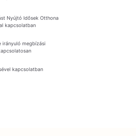
ást Nyújtó Idősek Otthona
val kapcsolatban
 irányuló megbízási
kapcsolatosan
sével kapcsolatban