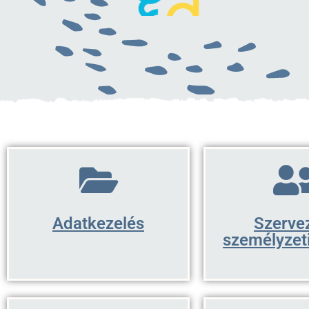
Adatkezelés
Szervez
személyzet