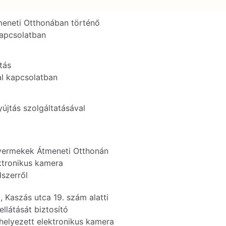
eneti Otthonában történő
kapcsolatban
átás
al kapcsolatban
újtás szolgáltatásával
yermekek Átmeneti Otthonán
ektronikus kamera
szerről
 Kaszás utca 19. szám alatti
ellátását biztosító
helyezett elektronikus kamera