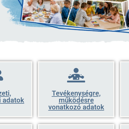
eti,
Tevékenységre,
i adatok
működésre
vonatkozó adatok