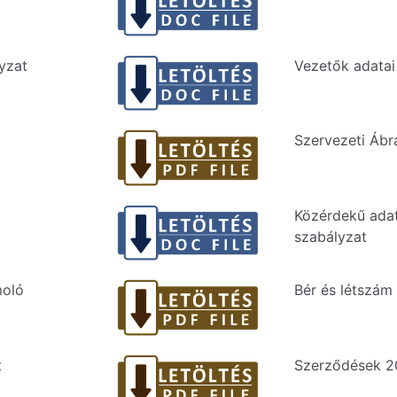
yzat
Vezetők adatai
Szervezeti Ábr
Közérdekű ada
szabályzat
moló
Bér és létszám 
t
Szerződések 20