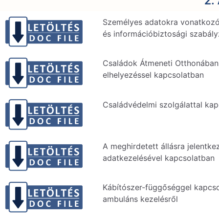
2.
Személyes adatokra vonatkozó
és információbiztosági szabály
Családok Átmeneti Otthonában
elhelyezéssel kapcsolatban
Családvédelmi szolgálattal ka
A meghirdetett állásra jelentke
adatkezelésével kapcsolatban
Kábítószer-függőséggel kapcso
ambuláns kezelésről