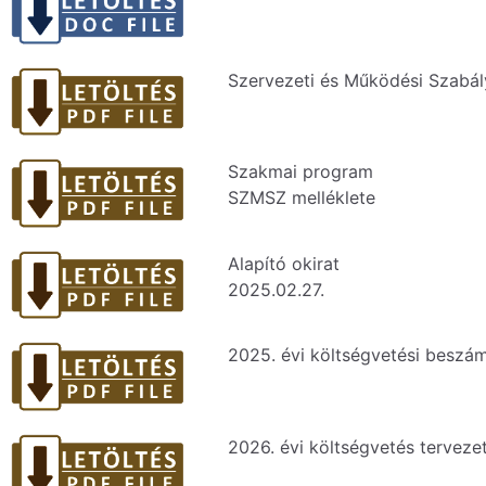
Szervezeti és Működési Szabál
Szakmai program
SZMSZ melléklete
Alapító okirat
2025.02.27.
2025. évi költségvetési beszá
2026. évi költségvetés terveze