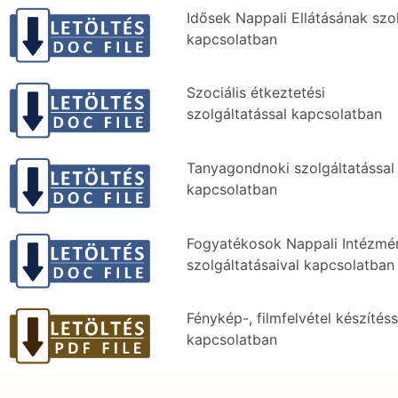
Idősek Nappali Ellátásának szo
kapcsolatban
Szociális étkeztetési
szolgáltatással kapcsolatban
Tanyagondnoki szolgáltatással
kapcsolatban
Fogyatékosok Nappali Intézmé
szolgáltatásaival kapcsolatban
Fénykép-, filmfelvétel készítéss
kapcsolatban