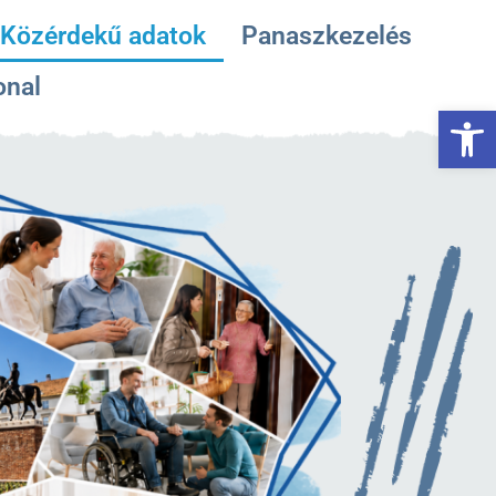
Közérdekű adatok
Panaszkezelés
onal
Es