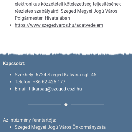
elektronikus közzétételi kötelezettség teljesítésének
részletes szabályairól Szeged Megyei Jogú Város
Polgármesteri Hivatalában
https://www.szegedvaros.hu/adatvedelem
Kapcsolat:
Székhely: 6724 Szeged Kálvária sgt. 45.
Telefon: +36-62-425-177
Email:
titkarsag@szeged-eszi.hu
Az intézmény fenntartója:
Szeged Megyei Jogú Város Önkormányzata