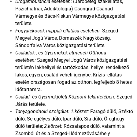
Drogambulancia esetében
: (Járóbeteg szakellátás,
Psz
ichiátriai, Addiktológia) Csongrád-Csanád
Vármegye és Bács-Kiskun Vármegye közigazgatási
területe.
Fogyatékosok nappali ellátása esetében:
Szeged
Megyei Jogú Város, Domaszék Nagyközség,
Sándorfalva Város közigazgatási területe.
Családok-, és Gyermekek átmeneti Otthona
esetében:
Szeged Megyei Jogú Város közigazgatási
területén lakhellyel és tartózkodási hellyel rendelkező
lakos, egyén, család veheti igénybe. Krízis -ellátás
esetén országosan fogad az otthon, legfeljebb 8 hetes
időtartamra.
Család- és Gyermekjóléti Központ tekintetében:
Szegedi
Járás területe.
Tanyagondnoki szolgálat: 1.körzet:
Faragó dűlő, Széktó
dűlő, Seregélyes dűlő, Ipar dűlő, Sia dűlő, Öreghegy
dűlő területe;
2.körzet:
Rózsalapos dűlő, valamint a
Zsombói út és a Szeged-Hódmezővásárhely