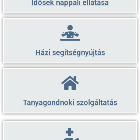
Idősek nappali ellátása
Házi segítségnyújtás
Tanyagondnoki szolgáltatás