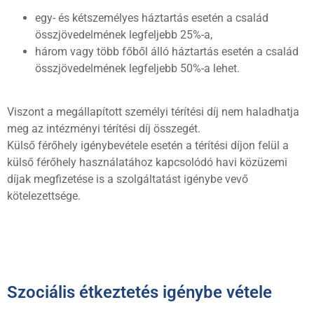
egy- és kétszemélyes háztartás esetén a család
összjövedelmének legfeljebb 25%-a,
három vagy több főből álló háztartás esetén a család
összjövedelmének legfeljebb 50%-a lehet.
Viszont a megállapított személyi térítési díj nem haladhatja
meg az intézményi térítési díj összegét.
Külső férőhely igénybevétele esetén a térítési díjon felül a
külső férőhely használatához kapcsolódó havi közüzemi
díjak megfizetése is a szolgáltatást igénybe vevő
kötelezettsége.
Szociális étkeztetés igénybe vétele