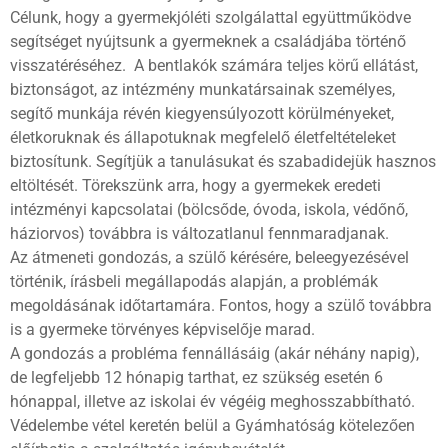
Célunk, hogy a gyermekjóléti szolgálattal együttműködve
segítséget nyújtsunk a gyermeknek a családjába történő
visszatéréséhez. A bentlakók számára teljes körű ellátást,
biztonságot, az intézmény munkatársainak személyes,
segítő munkája révén kiegyensúlyozott körülményeket,
életkoruknak és állapotuknak megfelelő életfeltételeket
biztosítunk. Segítjük a tanulásukat és szabadidejük hasznos
eltöltését. Törekszünk arra, hogy a gyermekek eredeti
intézményi kapcsolatai (bölcsőde, óvoda, iskola, védőnő,
háziorvos) továbbra is változatlanul fennmaradjanak.
Az átmeneti gondozás, a szülő kérésére, beleegyezésével
történik, írásbeli megállapodás alapján, a problémák
megoldásának időtartamára. Fontos, hogy a szülő továbbra
is a gyermeke törvényes képviselője marad.
A gondozás a probléma fennállásáig (akár néhány napig),
de legfeljebb 12 hónapig tarthat, ez szükség esetén 6
hónappal, illetve az iskolai év végéig meghosszabbítható.
Védelembe vétel keretén belül a Gyámhatóság kötelezően