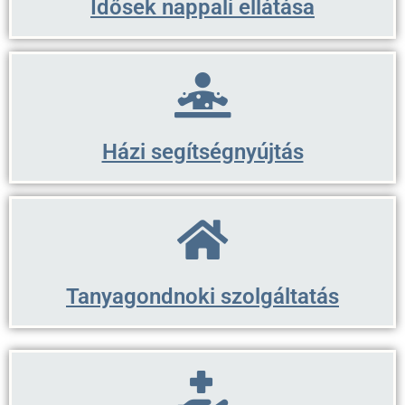
Idősek nappali ellátása
Házi segítségnyújtás
Tanyagondnoki szolgáltatás