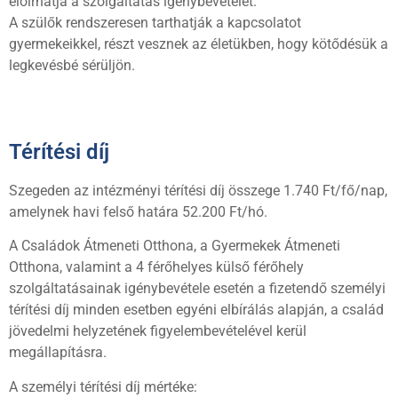
előírhatja a szolgáltatás igénybevételét.
A szülők rendszeresen tarthatják a kapcsolatot
gyermekeikkel, részt vesznek az életükben, hogy kötődésük a
legkevésbé sérüljön.
Térítési díj
Szegeden az intézményi térítési díj összege 1.740 Ft/fő/nap,
amelynek havi felső határa 52.200 Ft/hó.
A Családok Átmeneti Otthona, a Gyermekek Átmeneti
Otthona, valamint a 4 férőhelyes külső férőhely
szolgáltatásainak igénybevétele esetén a fizetendő személyi
térítési díj minden esetben egyéni elbírálás alapján, a család
jövedelmi helyzetének figyelembevételével kerül
megállapításra.
A személyi térítési díj mértéke: