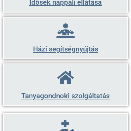
Idősek nappali ellátása
Házi segítségnyújtás
Tanyagondnoki szolgáltatás