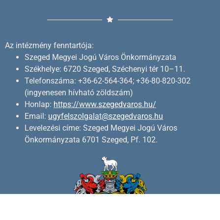
Az intézmény fenntartója:
Szeged Megyei Jogú Város Önkormányzata
Székhelye: 6720 Szeged, Széchenyi tér 10–11.
Telefonszáma: +36-62-564-364; +36-80-820-302
(ingyenesen hívható zöldszám)
Honlap:
https://www.szegedvaros.hu/
Email:
ugyfelszolgalat@szegedvaros.hu
Levelezési címe: Szeged Megyei Jogú Város
Önkormányzata 6701 Szeged, Pf. 102.