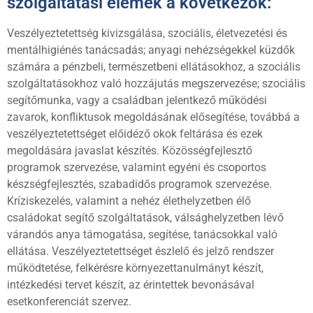
szolgáltatási elemek a következők:
Veszélyeztetettség kivizsgálása, szociális, életvezetési és
mentálhigiénés tanácsadás; anyagi nehézségekkel küzdők
számára a pénzbeli, természetbeni ellátásokhoz, a szociális
szolgáltatásokhoz való hozzájutás megszervezése; szociális
segítőmunka, vagy a családban jelentkező működési
zavarok, konfliktusok megoldásának elősegítése, továbbá a
veszélyeztetettséget előidéző okok feltárása és ezek
megoldására javaslat készítés. Közösségfejlesztő
programok szervezése, valamint egyéni és csoportos
készségfejlesztés, szabadidős programok szervezése.
Kríziskezelés, valamint a nehéz élethelyzetben élő
családokat segítő szolgáltatások, válsághelyzetben lévő
várandós anya támogatása, segítése, tanácsokkal való
ellátása. Veszélyeztetettséget észlelő és jelző rendszer
működtetése, felkérésre környezettanulmányt készít,
intézkedési tervet készít, az érintettek bevonásával
esetkonferenciát szervez.