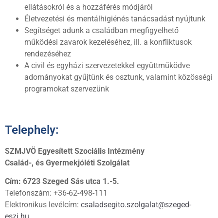
ellátásokról és a hozzáférés módjáról
Életvezetési és mentálhigiénés tanácsadást nyújtunk
Segítséget adunk a családban megfigyelhető
működési zavarok kezeléséhez, ill. a konfliktusok
rendezéséhez
A civil és egyházi szervezetekkel együttműködve
adományokat gyűjtünk és osztunk, valamint közösségi
programokat szervezünk
Telephely:
SZMJVÖ Egyesített Szociális Intézmény
Család-, és Gyermekjóléti Szolgálat
Cím: 6723 Szeged Sás utca 1.-5.
Telefonszám: +36-62-498-111
Elektronikus levélcím:
csaladsegito.szolgalat@szeged-
eszi.hu