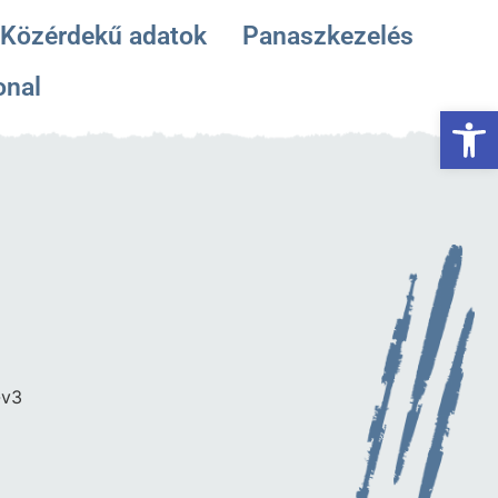
Közérdekű adatok
Panaszkezelés
onal
Es