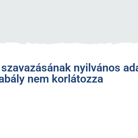
v szavazásának nyilvános ada
abály nem korlátozza