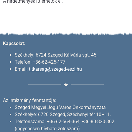
A hirdetmények itt érhetők el.
Kapcsolat:
Székhely: 6724 Szeged Kálvária sgt. 45.
Telefon: +36-62-425-177
Email:
titkarsag@szeged-eszi.hu
Az intézmény fenntartója:
Szeged Megyei Jogú Város Önkormányzata
Székhelye: 6720 Szeged, Széchenyi tér 10–11.
Telefonszáma: +36-62-564-364; +36-80-820-302
(ingyenesen hívható zöldszám)