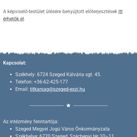
A képviselő-testület ülésére benyújtott előterjesztések
itt
érhetők el
.
Kapcsolat:
Székhely: 6724 Szeged Kálvária sgt. 45.
Telefon: +36-62-425-177
Email:
titkarsag@szeged-eszi.hu
Az intézmény fenntartója:
Szeged Megyei Jogú Város Önkormányzata
Székhelye: 6720 Szeged, Széchenyi tér 10–11.