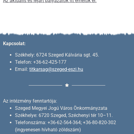
Az aktuális és lejárt pályázatok itt érhetők el.
Kapcsolat:
Székhely: 6724 Szeged Kálvária sgt. 45.
Telefon: +36-62-425-177
Email:
titkarsag@szeged-eszi.hu
Az intézmény fenntartója:
Szeged Megyei Jogú Város Önkormányzata
Székhelye: 6720 Szeged, Széchenyi tér 10–11.
Telefonszáma: +36-62-564-364; +36-80-820-302
(ingyenesen hívható zöldszám)