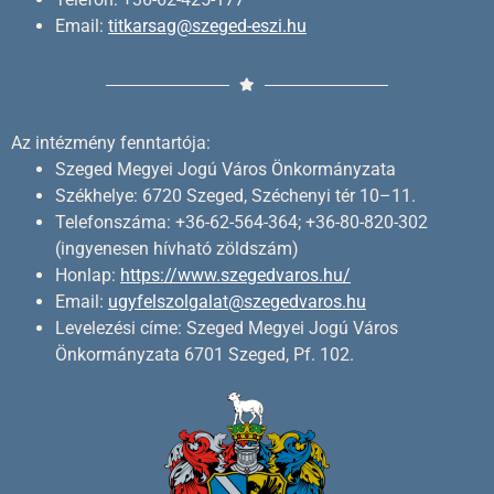
Email:
titkarsag@szeged-eszi.hu
Az intézmény fenntartója:
Szeged Megyei Jogú Város Önkormányzata
Székhelye: 6720 Szeged, Széchenyi tér 10–11.
Telefonszáma: +36-62-564-364; +36-80-820-302
(ingyenesen hívható zöldszám)
Honlap:
https://www.szegedvaros.hu/
Email:
ugyfelszolgalat@szegedvaros.hu
Levelezési címe: Szeged Megyei Jogú Város
Önkormányzata 6701 Szeged, Pf. 102.