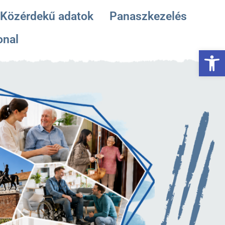
Közérdekű adatok
Panaszkezelés
onal
Es