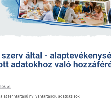
ó szerv által - alaptevékenys
zott adatokhoz való hozzáfé
tők el.
aját fenntartású nyilvántartások, adatbázisok: