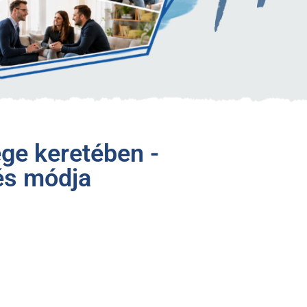
ége keretében -
rés módja