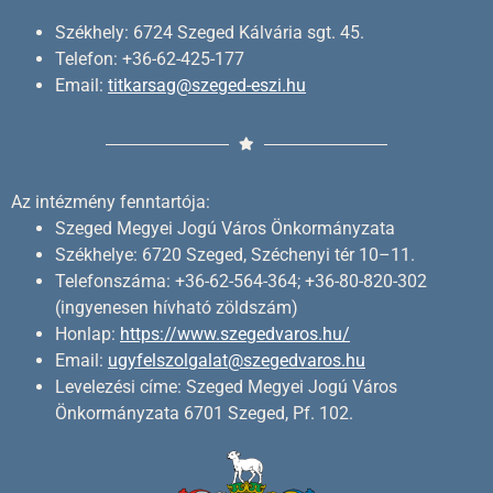
Székhely: 6724 Szeged Kálvária sgt. 45.
Telefon: +36-62-425-177
Email:
titkarsag@szeged-eszi.hu
Az intézmény fenntartója:
Szeged Megyei Jogú Város Önkormányzata
Székhelye: 6720 Szeged, Széchenyi tér 10–11.
Telefonszáma: +36-62-564-364; +36-80-820-302
(ingyenesen hívható zöldszám)
Honlap:
https://www.szegedvaros.hu/
Email:
ugyfelszolgalat@szegedvaros.hu
Levelezési címe: Szeged Megyei Jogú Város
Önkormányzata 6701 Szeged, Pf. 102.