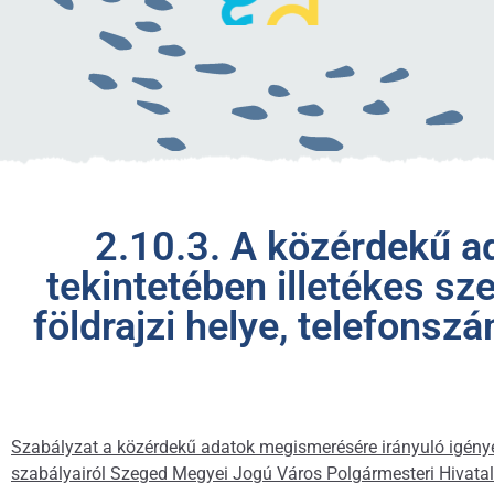
2.10.3. A közérdekű a
tekintetében illetékes s
földrajzi helye, telefonsz
Szabályzat a közérdekű adatok megismerésére irányuló igények t
szabályairól Szeged Megyei Jogú Város Polgármesteri Hivata