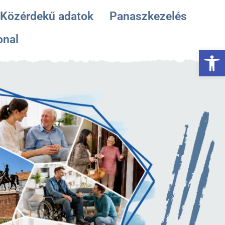
Közérdekű adatok
Panaszkezelés
onal
Es