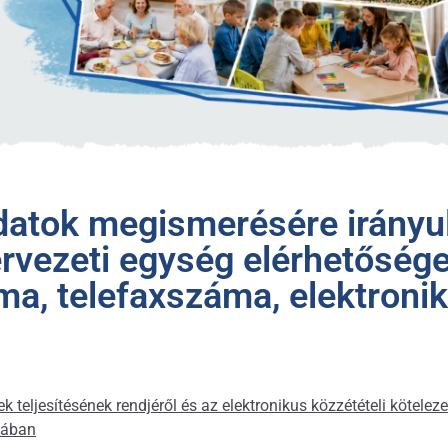
datok megismerésére irányu
zervezeti egység elérhetőség
áma, telefaxszáma, elektroni
eljesítésének rendjéről és az elektronikus közzétételi kötelezet
lában