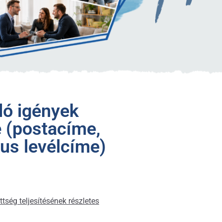
ló igények
e (postacíme,
kus levélcíme)
tség teljesítésének részletes