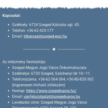
Kapcsolat:
Székhely: 6724 Szeged Kálvária sgt. 45.
Telefon: +36-62-425-177
Email:
titkarsag@szeged-eszi.hu
Az intézmény fenntartója:
Szeged Megyei Jogú Város Önkormányzata
Székhelye: 6720 Szeged, Széchenyi tér 10–11.
Telefonszáma: +36-62-564-364; +36-80-820-302
(ingyenesen hívható zöldszám)
Honlap:
https://www.szegedvaros.hu/
Email:
ugyfelszolgalat@szegedvaros.hu
Levelezési címe: Szeged Megyei Jogú Város