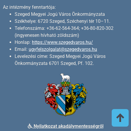
Az intézmény fenntartója:
Szeged Megyei Jogú Város Önkormányzata
Székhelye: 6720 Szeged, Széchenyi tér 10–11.
Telefonszáma: +36-62-564-364; +36-80-820-302
(ingyenesen hívható zöldszám)
Honlap:
https://www.szegedvaros.hu/
Email:
ugyfelszolgalat@szegedvaros.hu
Levelezési címe: Szeged Megyei Jogú Város
Önkormányzata 6701 Szeged, Pf. 102.
↑
Nyilatkozat akadálymentességről