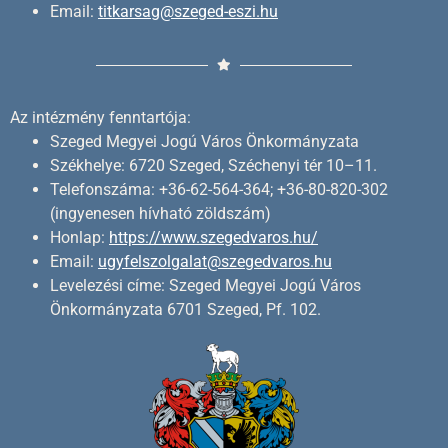
Email:
titkarsag@szeged-eszi.hu
Az intézmény fenntartója:
Szeged Megyei Jogú Város Önkormányzata
Székhelye: 6720 Szeged, Széchenyi tér 10–11.
Telefonszáma: +36-62-564-364; +36-80-820-302
(ingyenesen hívható zöldszám)
Honlap:
https://www.szegedvaros.hu/
Email:
ugyfelszolgalat@szegedvaros.hu
Levelezési címe: Szeged Megyei Jogú Város
Önkormányzata 6701 Szeged, Pf. 102.