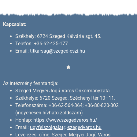
Kapcsolat:
Székhely: 6724 Szeged Kálvária sgt. 45.
Telefon: +36-62-425-177
Email:
titkarsag@szeged-eszi.hu
Az intézmény fenntartója:
Szeged Megyei Jogú Város Önkormányzata
Székhelye: 6720 Szeged, Széchenyi tér 10–11.
Telefonszáma: +36-62-564-364; +36-80-820-302
(ingyenesen hívható zöldszám)
Honlap:
https://www.szegedvaros.hu/
Email:
ugyfelszolgalat@szegedvaros.hu
Levelezési címe: Szeged Megyei Jogú Város