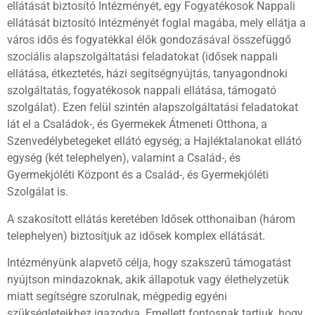
ellátását biztosító Intézményét, egy Fogyatékosok Nappali
ellátását biztosító Intézményét foglal magába, mely ellátja a
város idős és fogyatékkal élők gondozásával összefüggő
szociális alapszolgáltatási feladatokat (idősek nappali
ellátása, étkeztetés, házi segítségnyújtás, tanyagondnoki
szolgáltatás, fogyatékosok nappali ellátása, támogató
szolgálat). Ezen felül szintén alapszolgáltatási feladatokat
lát el a Családok-, és Gyermekek Átmeneti Otthona, a
Szenvedélybetegeket ellátó egység; a Hajléktalanokat ellátó
egység (két telephelyen), valamint a Család-, és
Gyermekjóléti Központ és a Család-, és Gyermekjóléti
Szolgálat is.
A szakosított ellátás keretében Idősek otthonaiban (három
telephelyen) biztosítjuk az idősek komplex ellátását.
Intézményünk alapvető célja, hogy szakszerű támogatást
nyújtson mindazoknak, akik állapotuk vagy élethelyzetük
miatt segítségre szorulnak, mégpedig egyéni
szükségleteikhez igazodva. Emellett fontosnak tartjuk, hogy