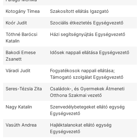
Kotogány Tímea
Szakosított ellátás Igazgató
Koór Judit
Szociális étkeztetés Egységvezető
Tóthné Barócsi
Házi segítségnyújtás Egységvezető
Katalin
Bakodi Emese
Idősek nappali ellátása Egységvezető
Zsanett
Váradi Judit
Fogyatékosok nappali ellátása;
Támogató szolgálat Egységvezető
Seres-Tézsla Zita
Családok-, és Gyermekek Átmeneti
Otthona Szakmai vezető
Nagy Katalin
Szenvedélybetegeket ellátó egység
Egységvezető
Vasúth Andrea
Hajléktalanokat ellátó egység
Egységvezető