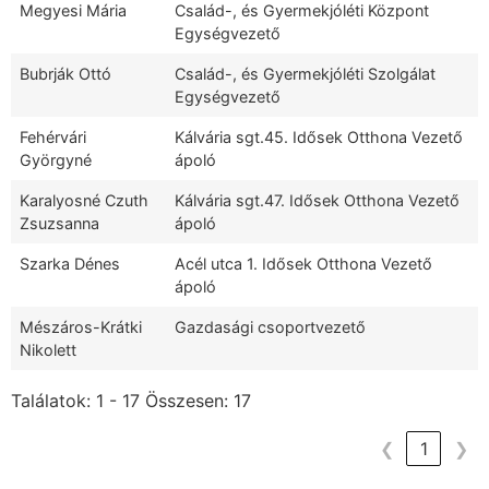
Megyesi Mária
Család-, és Gyermekjóléti Központ
Egységvezető
Bubrják Ottó
Család-, és Gyermekjóléti Szolgálat
Egységvezető
Fehérvári
Kálvária sgt.45. Idősek Otthona Vezető
Györgyné
ápoló
Karalyosné Czuth
Kálvária sgt.47. Idősek Otthona Vezető
Zsuzsanna
ápoló
Szarka Dénes
Acél utca 1. Idősek Otthona Vezető
ápoló
Mészáros-Krátki
Gazdasági csoportvezető
Nikolett
Találatok: 1 - 17 Összesen: 17
❮
1
❯