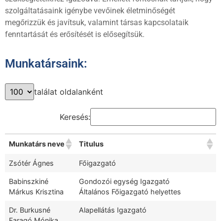
szolgáltatásaink igénybe vevőinek életminőségét
megőrizzük és javítsuk, valamint társas kapcsolataik
fenntartását és erősítését is elősegítsük.
Munkatársaink:
találat oldalanként
Keresés:
Munkatárs neve
Titulus
Zsótér Ágnes
Főigazgató
Babinszkiné
Gondozói egység Igazgató
Márkus Krisztina
Általános Főigazgató helyettes
Dr. Burkusné
Alapellátás Igazgató
Faragó Mónika