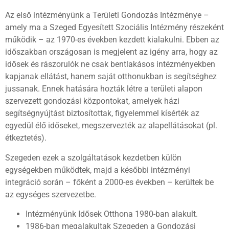
Az első intézményünk a Területi Gondozás Intézménye –
amely ma a Szeged Egyesített Szociális Intézmény részeként
működik – az
1970-es években
kezdett kialakulni. Ebben az
időszakban országosan is megjelent az igény arra, hogy az
idősek és rászorulók ne csak bentlakásos intézményekben
kapjanak ellátást, hanem saját otthonukban is segítséghez
jussanak. Ennek hatására hozták létre a területi alapon
szervezett gondozási központokat, amelyek házi
segítségnyújtást biztosítottak, figyelemmel kísérték az
egyedül élő időseket, megszervezték az alapellátásokat (pl.
étkeztetés).
Szegeden ezek a szolgáltatások kezdetben külön
egységekben működtek, majd a későbbi intézményi
integráció során – főként a 2000-es években – kerültek be
az egységes szervezetbe.
Intézményünk Idősek Otthona 1980-ban alakult.
1986-ban megalakultak Szegeden a Gondozási