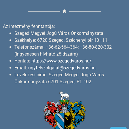
Az intézmény fenntartója:
Szeged Megyei Jogú Város Önkormányzata
Székhelye: 6720 Szeged, Széchenyi tér 10–11.
Telefonszáma: +36-62-564-364; +36-80-820-302
(ingyenesen hívható zöldszám)
Honlap:
https://www.szegedvaros.hu/
Email:
ugyfelszolgalat@szegedvaros.hu
Levelezési címe: Szeged Megyei Jogú Város
Önkormányzata 6701 Szeged, Pf. 102.