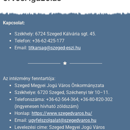
Kapcsolat:
Székhely: 6724 Szeged Kálvária sgt. 45.
Telefon: +36-62-425-177
Email:
titkarsag@szeged-eszi.hu
Az intézmény fenntartója:
Szeged Megyei Jogú Város Önkormányzata
Székhelye: 6720 Szeged, Széchenyi tér 10–11.
Telefonszáma: +36-62-564-364; +36-80-820-302
(ingyenesen hívható zöldszám)
Honlap:
https://www.szegedvaros.hu/
Email:
ugyfelszolgalat@szegedvaros.hu
Levelezési címe: Szeged Megyei Jogú Város