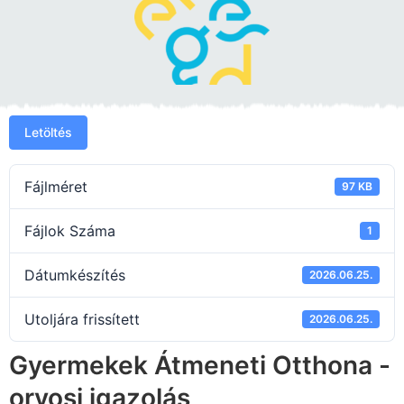
Letöltés
Fájlméret
97 KB
Fájlok Száma
1
Dátumkészítés
2026.06.25.
Utoljára frissített
2026.06.25.
Gyermekek Átmeneti Otthona -
orvosi igazolás