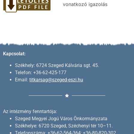
vonatkozó igazolás
Kapcsolat:
Székhely: 6724 Szeged Kálvária sgt. 45.
Telefon: +36-62-425-177
Email:
titkarsag@szeged-eszi.hu
Az intézmény fenntartója:
Szeged Megyei Jogú Város Önkormányzata
Székhelye: 6720 Szeged, Széchenyi tér 10–11.
Telefonszáma: +36-62-564-364; +36-80-820-302