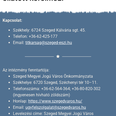
Kapcsolat:
Székhely: 6724 Szeged Kálvária sgt. 45.
Telefon: +36-62-425-177
Email:
titkarsag@szeged-eszi.hu
Az intézmény fenntartója:
Szeged Megyei Jogú Város Önkormányzata
Székhelye: 6720 Szeged, Széchenyi tér 10–11.
Telefonszáma: +36-62-564-364; +36-80-820-302
(ingyenesen hívható zöldszám)
Honlap:
https://www.szegedvaros.hu/
Email:
ugyfelszolgalat@szegedvaros.hu
Levelezési címe: Szeged Megyei Jogú Város