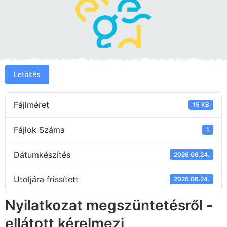
Letöltés
Fájlméret
15 KB
Fájlok Száma
1
Dátumkészítés
2026.06.24.
Utoljára frissített
2026.06.24.
Nyilatkozat megszüntetésről -
ellátott kérelmezi