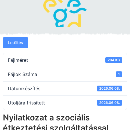
Letöltés
Fájlméret
204 KB
Fájlok Száma
1
Dátumkészítés
2026.06.08.
Utoljára frissített
2026.06.08.
Nyilatkozat a szociális
étkeztetési szolgáltatással