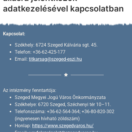
adatkezelésével kapcsolatban
Kapcsolat:
Székhely: 6724 Szeged Kálvária sgt. 45.
Telefon: +36-62-425-177
Email:
titkarsag@szeged-eszi.hu
Az intézmény fenntartója:
Szeged Megyei Jogú Város Önkormányzata
Székhelye: 6720 Szeged, Széchenyi tér 10–11.
Telefonszáma: +36-62-564-364; +36-80-820-302
(ingyenesen hívható zöldszám)
Honlap:
https://www.szegedvaros.hu/