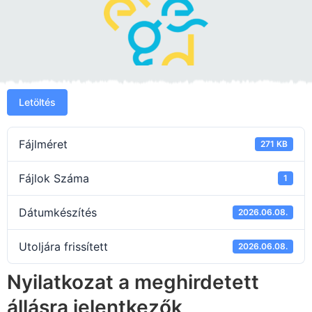
Letöltés
Fájlméret
271 KB
Fájlok Száma
1
Dátumkészítés
2026.06.08.
Utoljára frissített
2026.06.08.
Nyilatkozat a meghirdetett
állásra jelentkezők