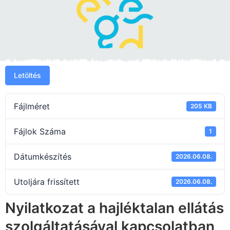
Letöltés
Fájlméret
205 KB
Fájlok Száma
1
Dátumkészítés
2026.06.08.
Utoljára frissített
2026.06.08.
Nyilatkozat a hajléktalan ellátás
szolgáltatásával kapcsolatban