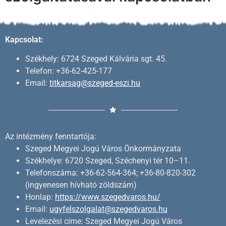
Kapcsolat:
Székhely: 6724 Szeged Kálvária sgt. 45.
Telefon: +36-62-425-177
Email:
titkarsag@szeged-eszi.hu
Az intézmény fenntartója:
Szeged Megyei Jogú Város Önkormányzata
Székhelye: 6720 Szeged, Széchenyi tér 10–11.
Telefonszáma: +36-62-564-364; +36-80-820-302
(ingyenesen hívható zöldszám)
Honlap:
https://www.szegedvaros.hu/
Email:
ugyfelszolgalat@szegedvaros.hu
Levelezési címe: Szeged Megyei Jogú Város