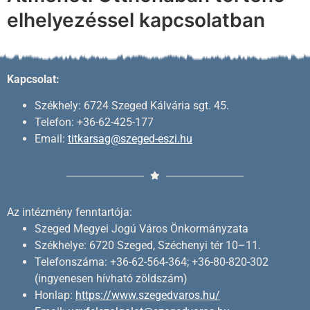
elhelyezéssel kapcsolatban
Kapcsolat:
Székhely: 6724 Szeged Kálvária sgt. 45.
Telefon: +36-62-425-177
Email:
titkarsag@szeged-eszi.hu
Az intézmény fenntartója:
Szeged Megyei Jogú Város Önkormányzata
Székhelye: 6720 Szeged, Széchenyi tér 10–11.
Telefonszáma: +36-62-564-364; +36-80-820-302
(ingyenesen hívható zöldszám)
Honlap:
https://www.szegedvaros.hu/