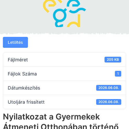
Letöltés
Fájlméret
205 KB
Fájlok Száma
1
Dátumkészítés
2026.06.08.
Utoljára frissített
2026.06.08.
Nyilatkozat a Gyermekek
Átmeneti Otthonában történő