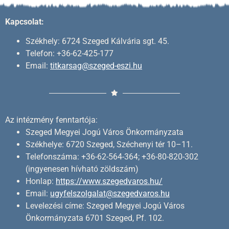
Kapcsolat:
Székhely: 6724 Szeged Kálvária sgt. 45.
Telefon: +36-62-425-177
Email:
titkarsag@szeged-eszi.hu
Az intézmény fenntartója:
Szeged Megyei Jogú Város Önkormányzata
Székhelye: 6720 Szeged, Széchenyi tér 10–11.
Telefonszáma: +36-62-564-364; +36-80-820-302
(ingyenesen hívható zöldszám)
Honlap:
https://www.szegedvaros.hu/
Email:
ugyfelszolgalat@szegedvaros.hu
Levelezési címe: Szeged Megyei Jogú Város
Önkormányzata 6701 Szeged, Pf. 102.