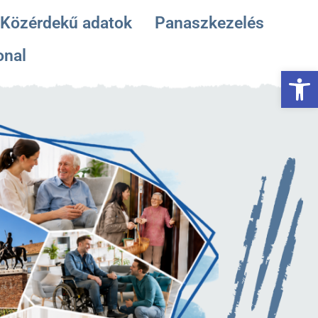
Közérdekű adatok
Panaszkezelés
onal
Es