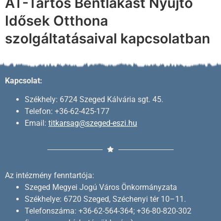
AT-Tartós Bentlakást Nyújtó
Idősek Otthona
szolgáltatásaival kapcsolatban
Kapcsolat:
Székhely: 6724 Szeged Kálvária sgt. 45.
Telefon: +36-62-425-177
Email:
titkarsag@szeged-eszi.hu
Az intézmény fenntartója:
Szeged Megyei Jogú Város Önkormányzata
Székhelye: 6720 Szeged, Széchenyi tér 10–11.
Telefonszáma: +36-62-564-364; +36-80-820-302