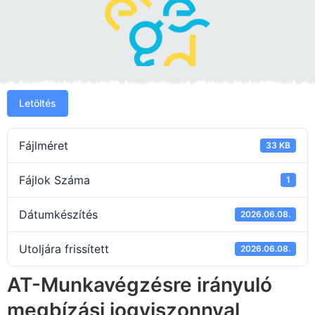
Letöltés
Fájlméret
33 KB
Fájlok Száma
1
Dátumkészítés
2026.06.08.
Utoljára frissített
2026.06.08.
AT-Munkavégzésre irányuló
megbízási jogviszonnyal