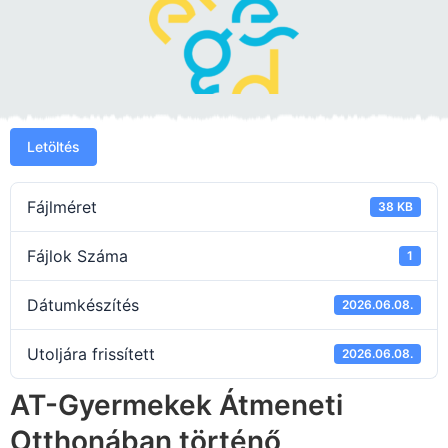
Letöltés
Fájlméret
38 KB
Fájlok Száma
1
Dátumkészítés
2026.06.08.
Utoljára frissített
2026.06.08.
AT-Gyermekek Átmeneti
Otthonában történő