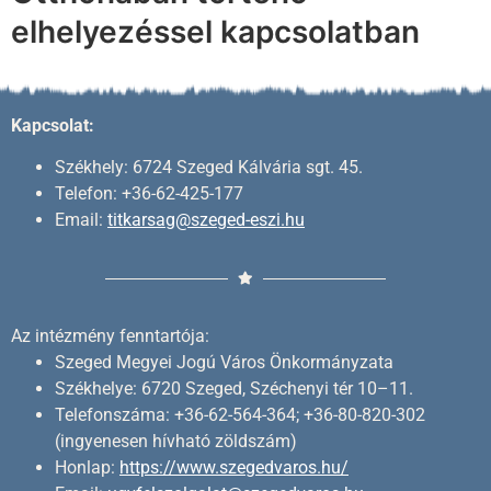
elhelyezéssel kapcsolatban
Kapcsolat:
Székhely: 6724 Szeged Kálvária sgt. 45.
Telefon: +36-62-425-177
Email:
titkarsag@szeged-eszi.hu
Az intézmény fenntartója:
Szeged Megyei Jogú Város Önkormányzata
Székhelye: 6720 Szeged, Széchenyi tér 10–11.
Telefonszáma: +36-62-564-364; +36-80-820-302
(ingyenesen hívható zöldszám)
Honlap:
https://www.szegedvaros.hu/