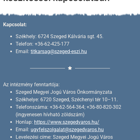
Kapcsolat:
Székhely: 6724 Szeged Kálvária sgt. 45.
Telefon: +36-62-425-177
Email:
titkarsag@szeged-eszi.hu
Az intézmény fenntartója:
Szeged Megyei Jogú Város Önkormányzata
Székhelye: 6720 Szeged, Széchenyi tér 10–11.
Telefonszáma: +36-62-564-364; +36-80-820-302
(ingyenesen hívható zöldszám)
Honlap:
https://www.szegedvaros.hu/
Email:
ugyfelszolgalat@szegedvaros.hu
Levelezési címe: Szeged Megyei Jogú Város