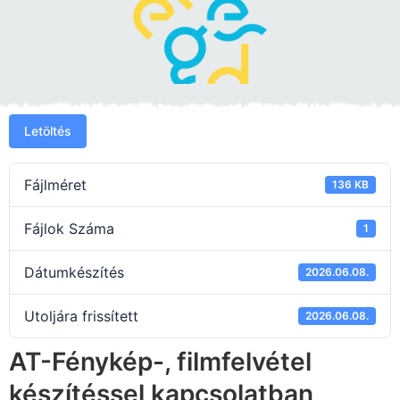
Letöltés
Fájlméret
136 KB
Fájlok Száma
1
Dátumkészítés
2026.06.08.
Utoljára frissített
2026.06.08.
AT-Fénykép-, filmfelvétel
készítéssel kapcsolatban