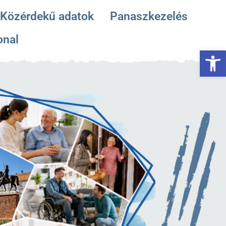
Közérdekű adatok
Panaszkezelés
onal
Es