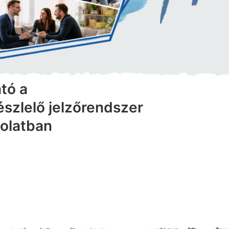
tó a
észlelő jelzőrendszer
olatban