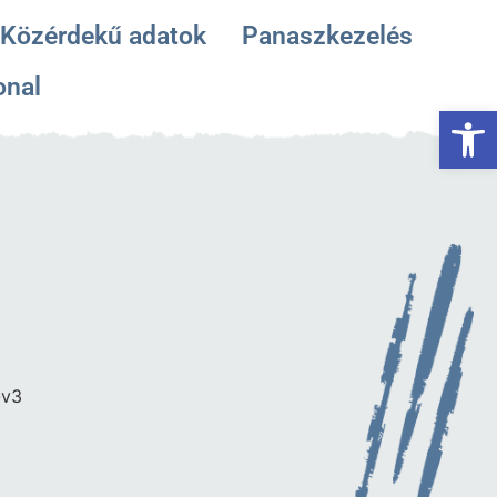
Közérdekű adatok
Panaszkezelés
onal
Es