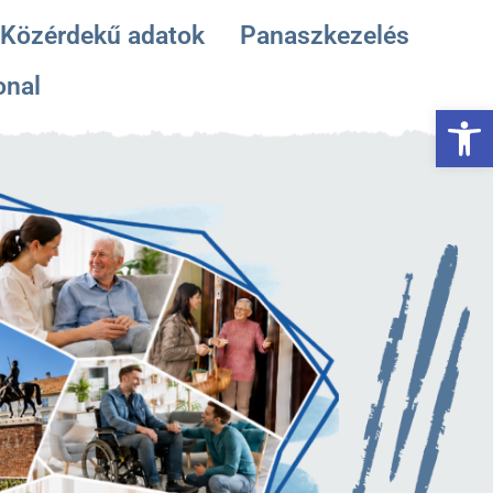
Közérdekű adatok
Panaszkezelés
onal
Es