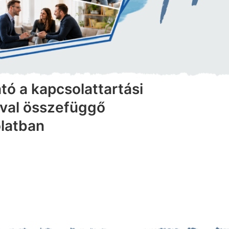
tó a kapcsolattartási
óval összefüggő
latban