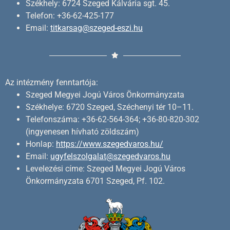
Székhely: 6724 Szeged Kálvária sgt. 45.
Telefon: +36-62-425-177
Email:
titkarsag@szeged-eszi.hu
Az intézmény fenntartója:
Szeged Megyei Jogú Város Önkormányzata
Székhelye: 6720 Szeged, Széchenyi tér 10–11.
Telefonszáma: +36-62-564-364; +36-80-820-302
(ingyenesen hívható zöldszám)
Honlap:
https://www.szegedvaros.hu/
Email:
ugyfelszolgalat@szegedvaros.hu
Levelezési címe: Szeged Megyei Jogú Város
Önkormányzata 6701 Szeged, Pf. 102.